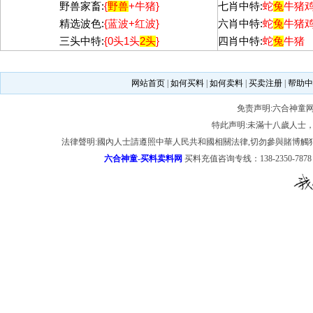
野兽家畜:
{
野兽
+牛猪}
七肖中特:
蛇
兔
牛猪
精选波色:
{蓝波+红波}
六肖中特:
蛇
兔
牛猪
三头中特:
{0头1头
2头
}
四肖中特:
蛇
兔
牛猪
网站首页
|
如何买料
|
如何卖料
|
买卖注册
|
帮助中
免责声明:六合神童
特此声明:未滿十八歲人士
法律聲明:國內人士請遵照中華人民共和國相關法律,切勿參與賭博觸
六合神童-买料卖料网
买料充值咨询专线：138-2350-7878 董先生 Co