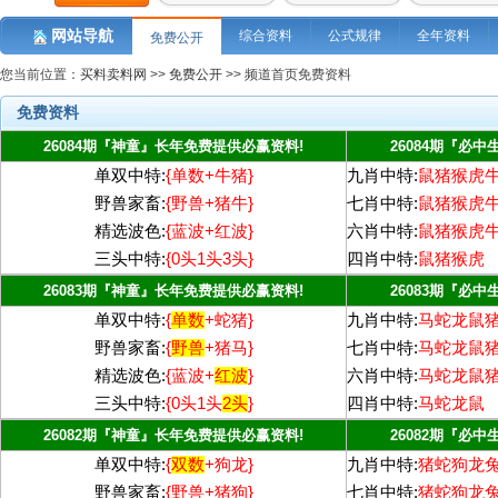
网站导航
综合资料
公式规律
全年资料
免费公开
您当前位置：
买料卖料网
>>
免费公开
>> 频道首页免费资料
免费资料
26084期『神童』长年免费提供必赢资料!
26084期『必中
单双中特:
{单数+牛猪}
九肖中特:
鼠猪猴虎
野兽家畜:
{野兽+猪牛}
七肖中特:
鼠猪猴虎
精选波色:
{蓝波+红波}
六肖中特:
鼠猪猴虎
三头中特:
{0头1头3头}
四肖中特:
鼠猪猴虎
26083期『神童』长年免费提供必赢资料!
26083期『必中
单双中特:
{
单数
+蛇猪}
九肖中特:
马蛇龙鼠
野兽家畜:
{
野兽
+猪马}
七肖中特:
马蛇龙鼠
精选波色:
{蓝波+
红波
}
六肖中特:
马蛇龙鼠
三头中特:
{0头1头
2头
}
四肖中特:
马蛇龙鼠
26082期『神童』长年免费提供必赢资料!
26082期『必中
单双中特:
{
双数
+狗龙}
九肖中特:
猪蛇狗龙
野兽家畜:
{野兽+猪狗}
七肖中特:
猪蛇狗龙