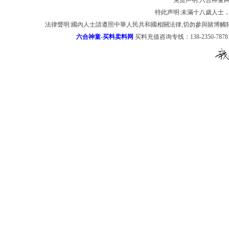
免责声明:六合神童
特此声明:未滿十八歲人士
法律聲明:國內人士請遵照中華人民共和國相關法律,切勿參與賭博觸
六合神童-买料卖料网
买料充值咨询专线：138-2350-7878 董先生 Co