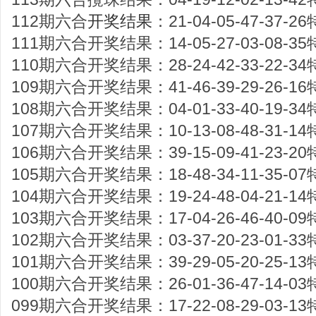
112期六合
开奖结果
：21-04-05-47-37-2
111期六合开奖结果：14-05-27-03-08-35
110期六合开奖结果：28-24-42-33-22-34
109期六合开奖结果：41-46-39-29-26-16
108期六合开奖结果：04-01-33-40-19-34
107期六合开奖结果：10-13-08-48-31-14
106期六合开奖结果：39-15-09-41-23-20
105期六合开奖结果：18-48-34-11-35-07
104期六合开奖结果：19-24-48-04-21-14
103期六合开奖结果：17-04-26-46-40-09
102期六合开奖结果：03-37-20-23-01-33
101期六合开奖结果：39-29-05-20-25-13
100期六合开奖结果：26-01-36-47-14-03
099期六合开奖结果：17-22-08-29-03-13