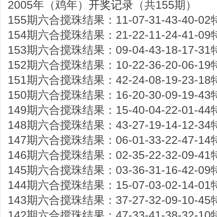
2005年（鸡年）
开奖记录
（共155期）
155期六合搅珠结果：11-07-31-43-40-02
154期六合搅珠结果：21-22-11-24-41-09
153期六合搅珠结果：09-04-43-18-17-31
152期六合搅珠结果：10-22-36-20-06-19
151期六合搅珠结果：42-24-08-19-23-18
150期六合搅珠结果：16-20-30-09-19-43
149期六合搅珠结果：15-40-04-22-01-44
148期六合搅珠结果：43-27-19-14-12-34
147期六合搅珠结果：06-01-33-22-47-14
146期六合搅珠结果：02-35-22-32-09-41
145期六合搅珠结果：03-36-31-16-42-09
144期六合搅珠结果：15-07-03-02-14-01
143期六合搅珠结果：37-27-32-09-10-45
142期六合搅珠结果：47-33-41-38-32-10