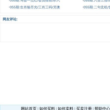
·
·
055期:马会一点红/会员猜猜诗/六
055期:六合三怪
·
·
055期:生肖输尽光/三肖三码/另澳
055期:二句玄机
网友评论:
8
网站首页
|
如何买料
|
如何卖料
|
买卖注册
|
帮助中