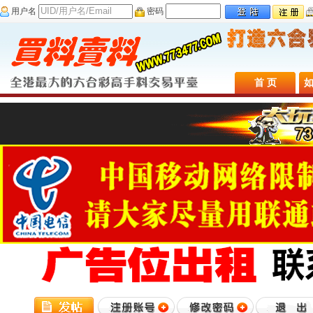
用户名
密码
首 页