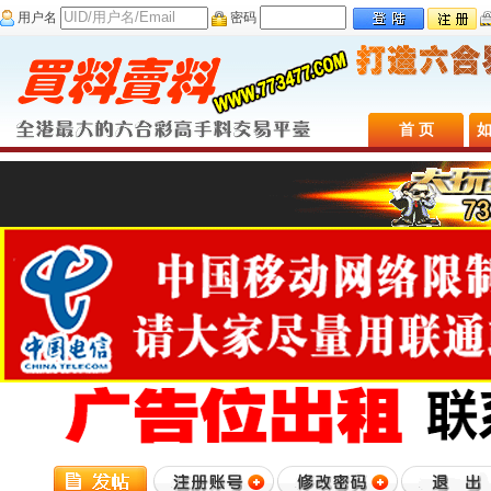
用户名
密码
首 页