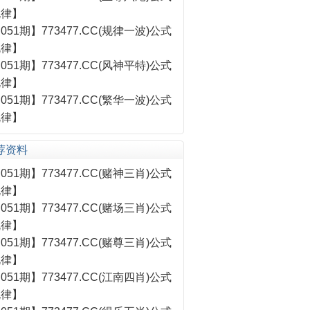
规律】
051期】773477.CC(规律一波)公式
规律】
051期】773477.CC(风神平特)公式
规律】
051期】773477.CC(繁华一波)公式
规律】
荐资料
051期】773477.CC(赌神三肖)公式
规律】
051期】773477.CC(赌场三肖)公式
规律】
051期】773477.CC(赌尊三肖)公式
规律】
051期】773477.CC(江南四肖)公式
规律】