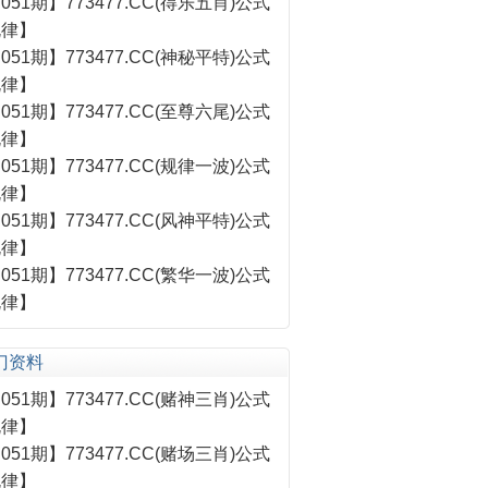
051期】773477.CC(得乐五肖)公式
规律】
051期】773477.CC(神秘平特)公式
规律】
051期】773477.CC(至尊六尾)公式
规律】
051期】773477.CC(规律一波)公式
规律】
051期】773477.CC(风神平特)公式
规律】
051期】773477.CC(繁华一波)公式
规律】
门资料
051期】773477.CC(赌神三肖)公式
规律】
051期】773477.CC(赌场三肖)公式
规律】