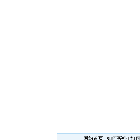
网站首页
|
如何买料
|
如