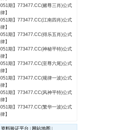
051期】773477.CC(赌尊三肖)公式
规律】
051期】773477.CC(江南四肖)公式
规律】
051期】773477.CC(得乐五肖)公式
规律】
051期】773477.CC(神秘平特)公式
规律】
051期】773477.CC(至尊六尾)公式
规律】
051期】773477.CC(规律一波)公式
规律】
051期】773477.CC(风神平特)公式
规律】
051期】773477.CC(繁华一波)公式
规律】
|
资料验证平台
|
网站地图
|