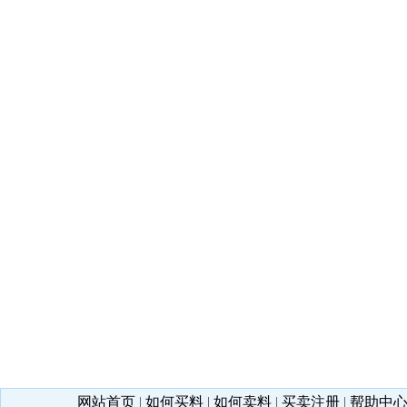
网站首页
|
如何买料
|
如何卖料
|
买卖注册
|
帮助中