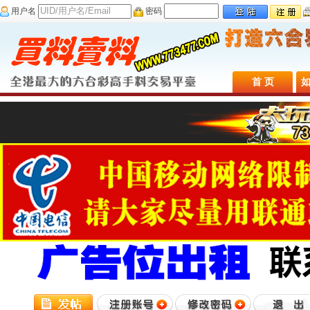
用户名
密码
首 页