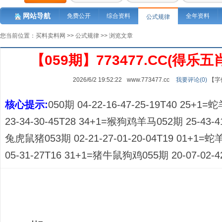
网站导航
免费公开
综合资料
全年资料
公式规律
您当前位置：
买料卖料网
>>
公式规律
>> 浏览文章
【059期】773477.CC(得乐
2026/6/2 19:52:22
www.773477.cc
我要评论(
0
)
【字
核心提示:
050期 04-22-16-47-25-19T40 25+1
23-34-30-45T28 34+1=猴狗鸡羊马052期 25-43-41
兔虎鼠猪053期 02-21-27-01-20-04T19 01+1=蛇
05-31-27T16 31+1=猪牛鼠狗鸡055期 20-07-02-42