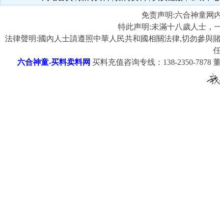
免责声明:六合神童网
特此声明:未滿十八歲人士，
法律聲明:國內人士請遵照中華人民共和國相關法律,切勿參與
六合神童-买料卖料网
买料充值咨询专线：138-2350-7878 董先生 Copy