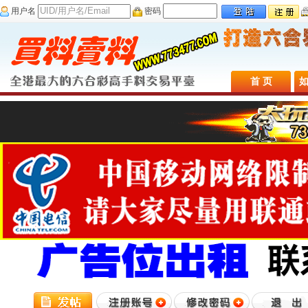
用户名
密码
首 页