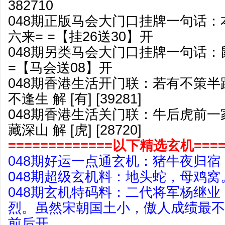
382710
048期正版马会大门口挂牌一句话
六来= =【挂26送30】开
048期另类马会大门口挂牌一句话：
=【马会送08】开
048期香港生活开门联：若有不策
不逢生 解 [有] [39281]
048期香港生活关门联：牛后虎前
藏深山 解 [虎] [28720]
=============以下精选玄机====
048期好运一点通玄机：猪牛夜归
048期超级玄机料：地头蛇，母鸡窝
048期玄机特码料：二代将军杨继
烈。虽然宋朝国土小，傲人成绩最不
前后开