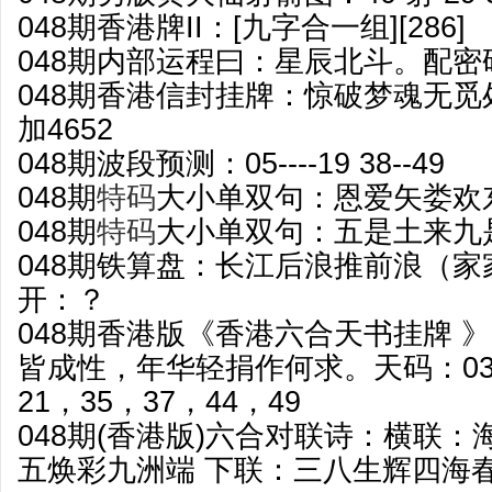
048期香港牌II：[九字合一组][286]
048期内部运程曰：星辰北斗。配密码：
048期香港信封挂牌：惊破梦魂无
加4652
048期波段预测：05----19 38--49
048期
特码
大小单双句：恩爱矢娄欢
048期
特码
大小单双句：五是土来九
048期铁算盘：长江后浪推前浪（家
开：？
048期香港版《香港六合天书挂牌 
皆成性，年华轻捐作何求。天码：03，
21，35，37，44，49
048期(香港版)六合对联诗：横联：
五焕彩九洲端 下联：三八生辉四海