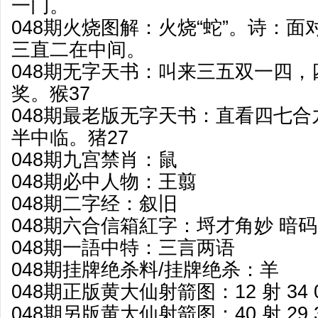
一门。
048期火烧图解：火烧“蛇”。诗：
三直二在中间。
048期无字天书：叫来三五双一四
奖。猴37
048期最老版无字天书：直看四七
半中临。猪27
048期九宫禁肖：鼠
048期必中人物：王翦
048期二字经：叙旧
048期六合信箱紅字：埒才角妙 暗码：17
048期一語中特：三言两语
048期挂牌绝杀料/挂牌绝杀：羊
048期正版黄大仙射箭图：12 射 34 
048期另版黄大仙射箭图：40 射 29 