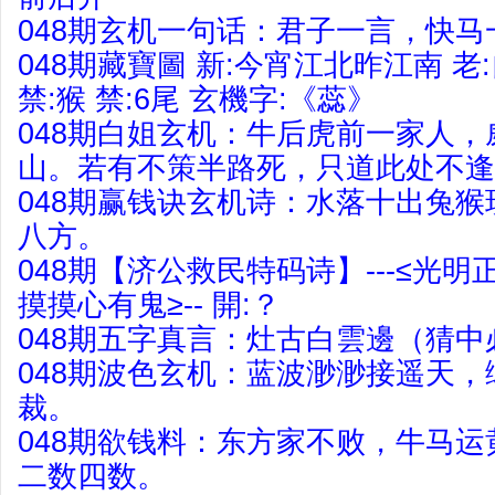
048期玄机一句话：君子一言，快马
048期藏寶圖 新:今宵江北昨江南 
禁:猴 禁:6尾 玄機字:《蕊》
048期白姐玄机：牛后虎前一家人
山。若有不策半路死，只道此处不逢
048期赢钱诀玄机诗：水落十出兔
八方。
048期【济公救民特码诗】---≤光
摸摸心有鬼≥-- 開:？
048期五字真言：灶古白雲邊（猜中
048期波色玄机：蓝波渺渺接遥天
裁。
048期欲钱料：东方家不败，牛马
二数四数。