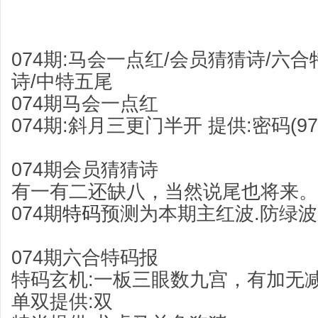
074期:马会一点红/会员猜猜诗/六合
诗/中特五尾
074期马会一点红
074期:斜月三更门半开 提供:密码(972
074期会员猜猜诗
有一有二还缺八，当然说尾也将来
074期
特码
预测为本期主红波.防绿波
074期六合特码报
特码玄机:一板三眼数九宫，有加无
单双提供:双