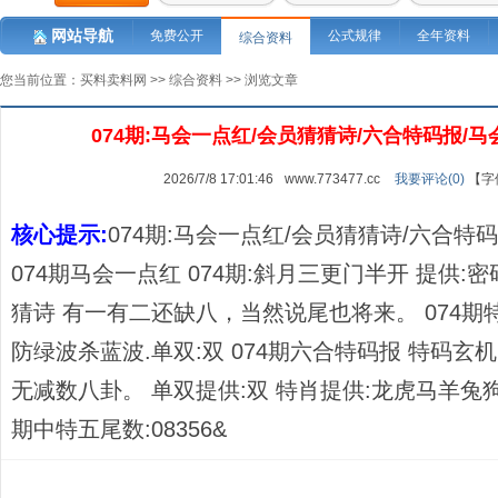
网站导航
免费公开
公式规律
全年资料
综合资料
您当前位置：
买料卖料网
>>
综合资料
>> 浏览文章
074期:马会一点红/会员猜猜诗/六合特码报/
2026/7/8 17:01:46
www.773477.cc
我要评论(
0
)
【字
核心提示:
074期:马会一点红/会员猜猜诗/六合特
074期马会一点红 074期:斜月三更门半开 提供:密码(
猜诗 有一有二还缺八，当然说尾也将来。 074期
防绿波杀蓝波.单双:双 074期六合特码报 特码玄
无减数八卦。 单双提供:双 特肖提供:龙虎马羊兔狗猪
期中特五尾数:08356&