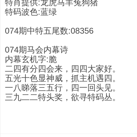
特肖提供:龙虎马羊兔狗猪
特码波色:蓝绿
074期中特五尾数:08356
074期马会内幕诗
内幕玄机字:脆
二四有分四会来，四四大家好。
五光十色显神威，抓主机遇四。
一八睇落三五行，四一回头见。
三九二二特头奖，欲寻特码丛。