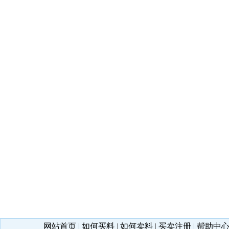
网站首页
|
如何买料
|
如何卖料
|
买卖注册
|
帮助中