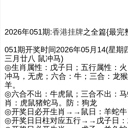
2026年051期:
香港挂牌
之全篇{最完
051期开奖时间2026年05月14(星期四
三月廿八 鼠冲马)
◎生肖属性：戊子日；五行属性：火
冲马，无虎；六合：牛；三合：龙猴
羊。
◎六合不出：牛虎鼠；三合不出：马
肖：虎鼠猪蛇马。防：狗龙
◎开奖日必开生肖→→鼠日：羊蛇牛
◎开奖日日柱对应五行→→戊子日：