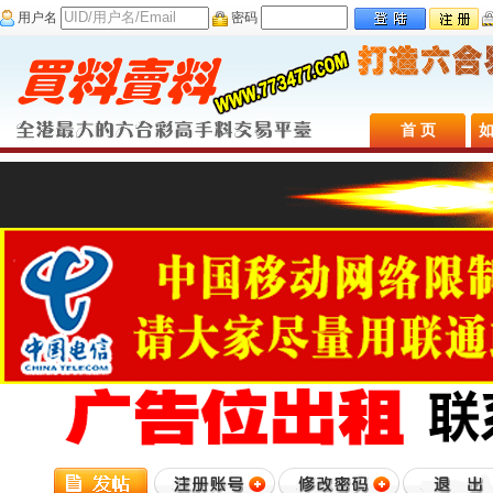
用户名
密码
首 页