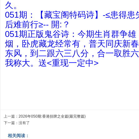
久。
051期：【藏宝阁特码诗】-≤患得
后难前行≥-- 開:？
051期正版鬼谷诗：今期生肖群争
烟，卧虎藏龙经常有，普天同庆新春
东风，到二跟六三八分，合一取胜六
我称大。送<重现一定中>
上一篇：
2026年050期:香港挂牌之全篇{最完整篇}
下一篇：没有了
相关阅读：