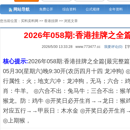
网站导航
免费公开
综合资料
公式规律
全年资料
您当前位置：
买料卖料网
>>
香港挂牌
>> 浏览文章
2026年058期:香港挂牌之全
2026/5/30 13:33:28
www.773477.cc
我要评论(
0
)
【
核心提示:
2026年058期:香港挂牌之全篇{最完整篇}
05月30(星期六)晚9:30开(农历四月十四 龙冲狗
行属性：火；地支六冲：龙冲狗，无马；六合：
肖：牛羊。 ◎六合不出：兔马牛；三合不出：猴
猴龙。防：鸡牛 ◎开奖日必开生肖→→龙日：猴鸡
对应五行→→甲辰日：木水金 ◎开奖日必开生肖
◎上期猴，