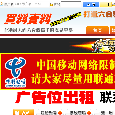
用户名
密码
首 页