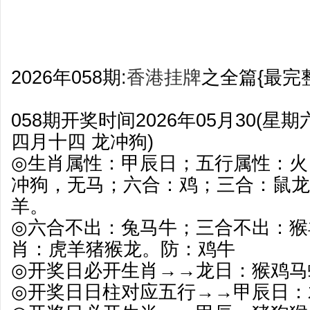
2026年058期:
香港挂牌
之全篇{最完
058期开奖时间2026年05月30(星期六
四月十四 龙冲狗)
◎生肖属性：甲辰日；五行属性：火
冲狗，无马；六合：鸡；三合：鼠龙
羊。
◎六合不出：兔马牛；三合不出：猴
肖：虎羊猪猴龙。防：鸡牛
◎开奖日必开生肖→→龙日：猴鸡马
◎开奖日日柱对应五行→→甲辰日：