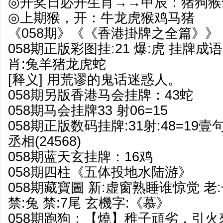
◎开奖日必开生肖→→甲辰：猪狗猴
◎上期猴，开：牛龙虎猴鸡马猪
《058期》《《香港掛牌之全篇》》
058期正版彩图挂:21 爆:虎 挂牌成
肖:兔羊猪龙虎蛇
[释义] 用荒谬的鬼话迷惑人。
058期另版香港马会挂牌：43蛇
058期马会挂牌33 射06=15
058期正版数码挂牌:31射:48=19
丞相(24568)
058期蓝天玄挂牌：16鸡
058期四柱《五体投地水陆游》
058期藏寶圖 新:虚窗熟睡谁惊觉 
禁:兔 禁:7尾 玄機字:《慕》
058期跑狗：【燒】稚子頑劣，引