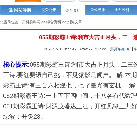
网站导航
免费公开
公式规律
全年资料
综合资料
您当前位置：
买料卖料网
>>
综合资料
>> 浏览文章
055期彩霸王诗:利市大吉正月头，二三
2026/5/23 13:27:42
www.773477.cc
我要评论(
0
)
【
核心提示:
055期彩霸王诗:利市大吉正月头，二三选
王诗:要红要绿自己挑，不见猿影只闻声。 解:本期特
彩霸王诗:有三合六相逢七，七字星光有玄机。 解
052期彩霸王诗:一上五下四中间，十八各有代数理
051期彩霸王诗:财源茂盛达三江，开红见绿三九好
绿波；开兔28。