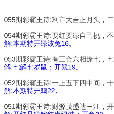
055期彩霸王诗:利市大吉正月头，
054期彩霸王诗:要红要绿自己挑，
解:本期特开绿波兔16。
053期彩霸王诗:有三合六相逢七，
解:七解七岁鼠；开鼠19。
052期彩霸王诗:一上五下四中间，
解:本期特开鸡22。
051期彩霸王诗:财源茂盛达三江，