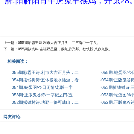
解:阳解阳肖牛虎兔羊猴鸡；开兔28
上一篇：
055期彩霸王诗:利市大吉正月头，二三选中一字头。
下一篇：
055期欲钱料:吉福双星至，猴蛇后兴邦。欲钱找:八数九数。
相关阅读：
055期彩霸王诗:利市大吉正月头，二
055期:蛇蛋图/
·
·
054期摇钱树诗:五体投地水陆游，看
054期:正版鬼谷
·
·
054期:蛇蛋图/今日闲情/老版一字
053期摇钱树诗
·
·
053期:正版鬼谷诗/一字记之曰/五
053期:蛇蛋图/
·
·
052期摇钱树诗:功勤一篑可成山，二
052期:正版鬼谷
·
·
网友评论:
10