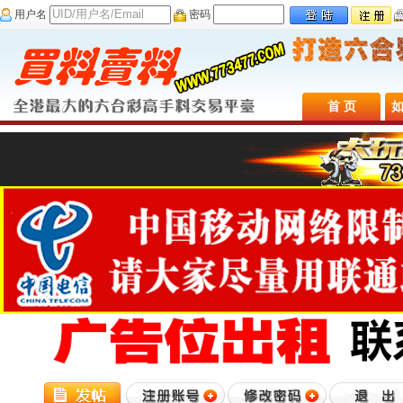
用户名
密码
首 页