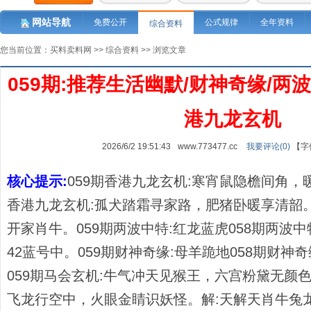
网站导航
免费公开
公式规律
全年资料
综合资料
您当前位置：
买料卖料网
>>
综合资料
>> 浏览文章
059期:推荐生活幽默/财神奇缘/两
港九龙玄机
2026/6/2 19:51:43
www.773477.cc
我要评论(
0
)
【字
核心提示:
059期香港九龙玄机:寒宵鼠隐檐间角，
香港九龙玄机:孤犬踏霜寻家路，肥猪卧暖享清韶
开家肖牛。059期两波中特:红龙蓝虎058期两波中
42蓝号中。059期财神奇缘:母羊跪地058期财神
059期马会玄机:牛气冲天见猴王，六宫粉黛无颜色
飞龙行空中，火眼金睛识妖怪。解:天解天肖牛兔龙