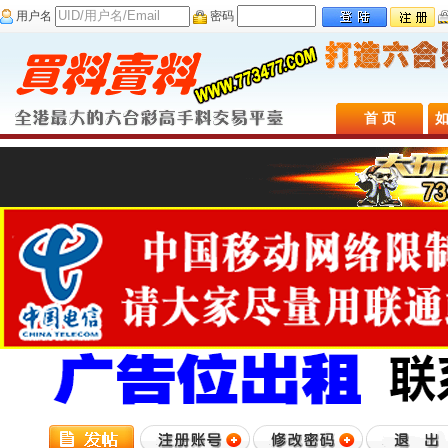
用户名
密码
首 页